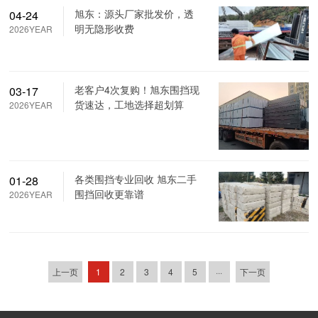
旭东：源头厂家批发价，透
04-24
明无隐形收费
2026YEAR
老客户4次复购！旭东围挡现
03-17
货速达，工地选择超划算
2026YEAR
各类围挡专业回收 旭东二手
01-28
围挡回收更靠谱
2026YEAR
上一页
1
2
3
4
5
···
下一页