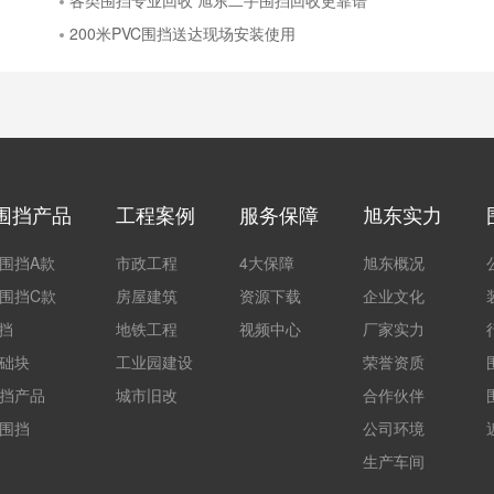
各类围挡专业回收 旭东二手围挡回收更靠谱
200米PVC围挡送达现场安装使用
围挡产品
工程案例
服务保障
旭东实力
围挡A款
市政工程
4大保障
旭东概况
围挡C款
房屋建筑
资源下载
企业文化
围挡
地铁工程
视频中心
厂家实力
础块
工业园建设
荣誉资质
挡产品
城市旧改
合作伙伴
围挡
公司环境
生产车间