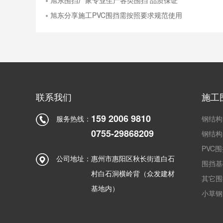
旭东围挡厂家专业生产各类围挡 品质保证
旭东分享施工PVC围挡需按照要求规范使用
联系我们
施工
159 2006 9810
服务热线：
钢结构
0755-29868209
钢结构
PVC
公司地址：
惠州市惠阳区秋长街道白石
围挡基
村白石洞横岭背（众发建材
其它围
基地内）
小草钢