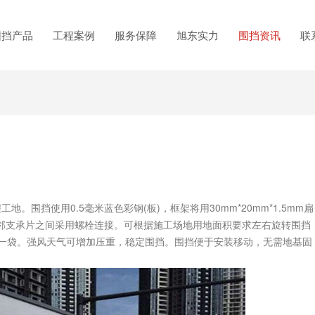
围挡产品
工程案例
服务保障
旭东实力
围挡资讯
联
围挡使用0.5毫米蓝色彩钢(板)，框架将用30mm*20mm*1.5mm扁
邻支承片之间采用螺栓连接。可根据施工场地用地面积要求左右旋转围挡
条一袋。强风天气可增加压重，稳定围挡。围挡便于安装移动，无需地基固