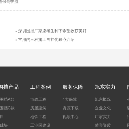
程保驾护航
深圳围挡厂家愿考生种下希望收获美好
常用的三种施工围挡优缺点介绍
围挡产品
工程案例
服务保障
旭东实力
围挡A款
市政工程
4大保障
旭东概况
围挡C款
房屋建筑
资源下载
企业文化
围挡
地铁工程
视频中心
厂家实力
础块
工业园建设
荣誉资质