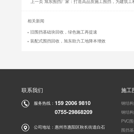
上一页 旭东围挡厂家：打造高品质施工围挡，为建筑工
相关新闻
旧围挡基础块回收，绿色施工再提速
装配式围挡回收，旭东助力工地降本增效
联系我们
施工
159 2006 9810
服务热线：
钢结构
0755-29868209
钢结构
PVC
公司地址：
惠州市惠阳区秋长街道白石
围挡基