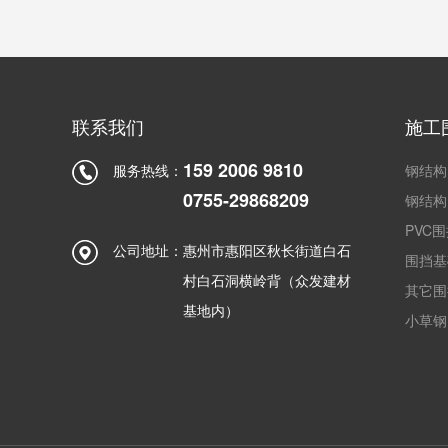
联系我们
施工
159 2006 9810
服务热线：
钢结构
0755-29868209
钢结构
PVC
公司地址：
惠州市惠阳区秋长街道白石
围挡基
村白石洞横岭背（众发建材
其它围
基地内）
小草钢