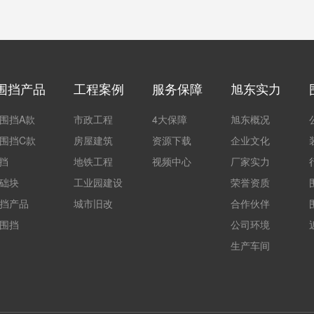
围挡产品
工程案例
服务保障
旭东实力
围挡A款
市政工程
4大保障
旭东概况
围挡C款
房屋建筑
资源下载
企业文化
围挡
地铁工程
视频中心
厂家实力
础块
工业园建设
荣誉资质
挡产品
城市旧改
合作伙伴
围挡
公司环境
生产车间