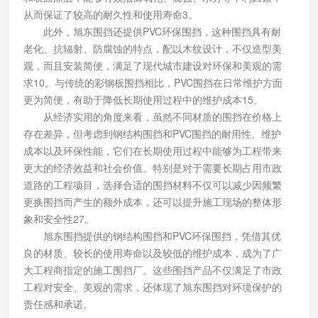
从而保证了较高的耐久性和使用寿命3。
此外，旭东围挡还提供PVC环保围挡，这种围挡具有耐
老化、抗辐射、防腐蚀的特点，配以木纹设计，不仅造型美
观，而且安装简便，满足了现代城市建设对环保和美观的需
求10。与传统的彩钢板围挡相比，PVC围挡在日常维护方面
更为简便，有助于降低长期使用过程中的维护成本15。
从经济实用的角度来看，虽然不同材质的围挡在价格上
存在差异，但考虑到钢结构围挡和PVC围挡的耐用性、维护
成本以及环保性能，它们在长期使用过程中能够为工程带来
更大的经济效益和社会价值。特别是对于需要长期占用市政
道路的工程项目，选择合适的围挡材料不仅可以减少因频繁
更换围挡而产生的额外成本，还可以提升施工现场的整体形
象和安全性27。
旭东围挡提供的钢结构围挡和PVC环保围挡，凭借其优
良的材质、较长的使用寿命以及较低的维护成本，成为了广
大工程商指定的施工围挡厂。这些围挡产品不仅满足了市政
工程对安全、美观的需求，还体现了旭东围挡对环境保护的
责任感和承诺。