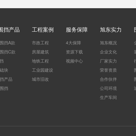
围挡产品
工程案例
服务保障
旭东实力
围挡A款
市政工程
4大保障
旭东概况
围挡C款
房屋建筑
资源下载
企业文化
围挡
地铁工程
视频中心
厂家实力
础块
工业园建设
荣誉资质
挡产品
城市旧改
合作伙伴
围挡
公司环境
生产车间