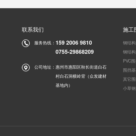
联系我们
施工
159 2006 9810
服务热线：
钢结构
0755-29868209
钢结构
PVC
公司地址：
惠州市惠阳区秋长街道白石
围挡基
村白石洞横岭背（众发建材
其它围
基地内）
小草钢