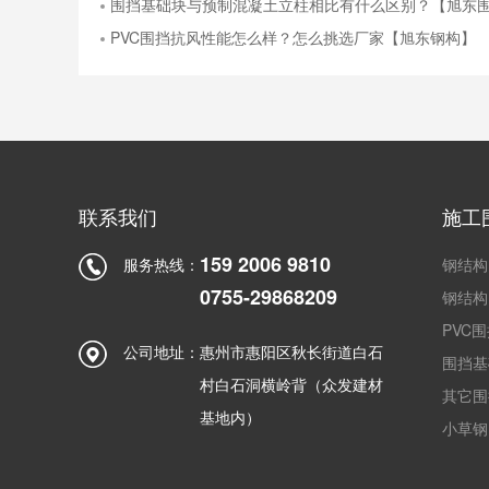
围挡基础块与预制混凝土立柱相比有什么区别？【旭东
PVC围挡抗风性能怎么样？怎么挑选厂家【旭东钢构】
联系我们
施工
159 2006 9810
服务热线：
钢结构
0755-29868209
钢结构
PVC
公司地址：
惠州市惠阳区秋长街道白石
围挡基
村白石洞横岭背（众发建材
其它围
基地内）
小草钢