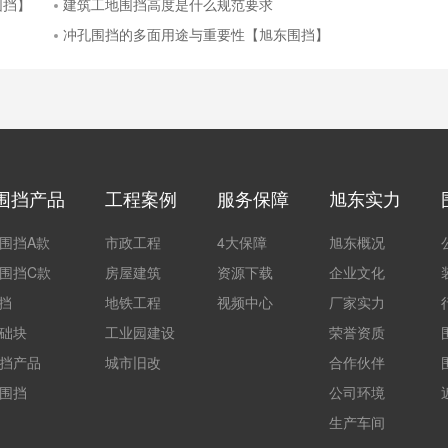
围挡】
建筑工地围挡高度是什么规范要求
冲孔围挡的多面用途与重要性【旭东围挡】
围挡产品
工程案例
服务保障
旭东实力
围挡A款
市政工程
4大保障
旭东概况
围挡C款
房屋建筑
资源下载
企业文化
围挡
地铁工程
视频中心
厂家实力
础块
工业园建设
荣誉资质
挡产品
城市旧改
合作伙伴
围挡
公司环境
生产车间