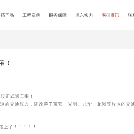
围挡产品
工程案例
服务保障
旭东实力
围挡资讯
联
先看！
莞段正式通车啦！
通道的交通压力，还改善了宝安、光明、龙华、龙岗等片区的交
班路上了！！！！！