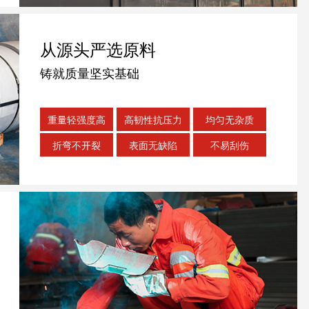
从源头严选原料
铸就质量坚实基础
重量轻强度高
高韧性抗压力
均匀无杂质
折弯不开裂
表面无缺陷
不易刮伤