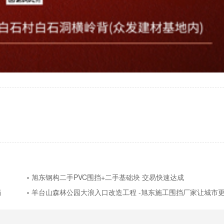
旭东钢构二手PVC围挡+二手基础块 交易快速达成
挡
羊台山森林公园大浪入口改造工程 -旭东施工围挡厂家让城市