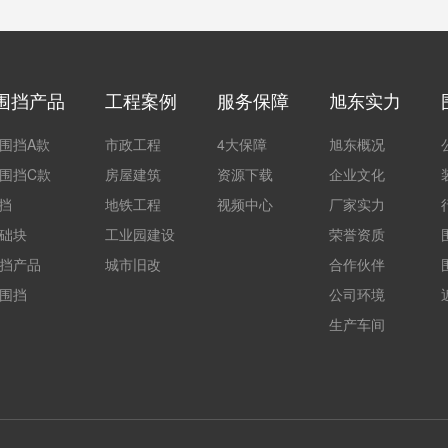
围挡产品
工程案例
服务保障
旭东实力
围挡A款
市政工程
4大保障
旭东概况
围挡C款
房屋建筑
资源下载
企业文化
围挡
地铁工程
视频中心
厂家实力
础块
工业园建设
荣誉资质
挡产品
城市旧改
合作伙伴
围挡
公司环境
生产车间