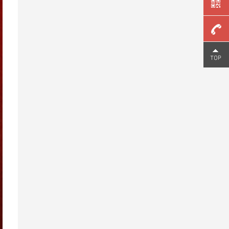
159
2006
9810