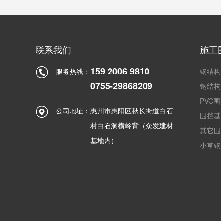
联系我们
施工
159 2006 9810
服务热线：
钢结构
0755-29868209
钢结构
PVC
公司地址：
惠州市惠阳区秋长街道白石
围挡基
村白石洞横岭背（众发建材
其它围
基地内）
小草钢