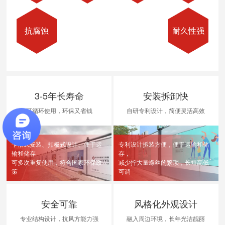
抗腐蚀
耐久性强
3-5年长寿命
安装拆卸快
可循环使用，环保又省钱
自研专利设计，简便灵活高效
卡槽式安装、扣板式设计、便于运
专利设计拆装方便，便于运输和储
输和储存
存，
可多次重复使用，符合国家环保政
减少拧大量螺丝的繁琐，长短高低
策
可调
安全可靠
风格化外观设计
专业结构设计，抗风方能力强
融入周边环境，长年光洁靓丽