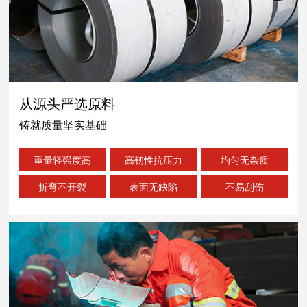
从源头严选原料
铸就质量坚实基础
重量轻强度高
高韧性抗压力
均匀无杂质
折弯不开裂
表面无缺陷
不易刮伤