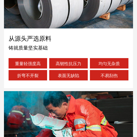
从源头严选原料
铸就质量坚实基础
重量轻强度高
高韧性抗压力
均匀无杂质
折弯不开裂
表面无缺陷
不易刮伤