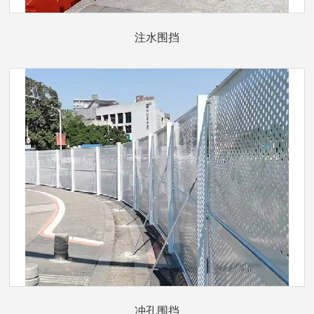
注水围挡
冲孔围挡