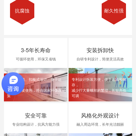
抗腐蚀
耐久性强
3-5年长寿命
安装拆卸快
可循环使用，环保又省钱
自研专利设计，简便灵活高效
卡槽式安装、扣板式设计、便于运
专利设计拆装方便，便于运输和储
输和储存
存，
可多次重复使用，符合国家环保政
减少拧大量螺丝的繁琐，长短高低
策
可调
安全可靠
风格化外观设计
专业结构设计，抗风方能力强
融入周边环境，长年光洁靓丽