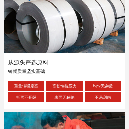
从源头严选原料
铸就质量坚实基础
重量轻强度高
高韧性抗压力
均匀无杂质
折弯不开裂
表面无缺陷
不易刮伤