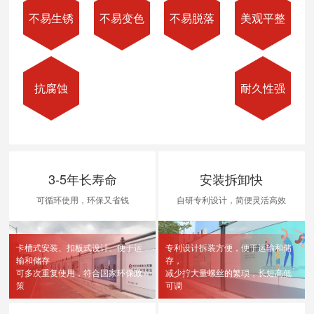
不易生锈
不易变色
不易脱落
美观平整
抗腐蚀
耐久性强
3-5年长寿命
安装拆卸快
可循环使用，环保又省钱
自研专利设计，简便灵活高效
卡槽式安装、扣板式设计、便于运
专利设计拆装方便，便于运输和储
输和储存
存，
可多次重复使用，符合国家环保政
减少拧大量螺丝的繁琐，长短高低
策
可调