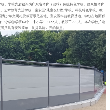
贯制学校。学校先后被评为广东省体育（毽球）传统特色学校、群众性体育
、艺术教育先进学校，宝安区“儿童友好型”学校、科技特色学校、教
全国青少年文明礼仪教育示范基地、宝安区科普教育基地。学校占地面积
校有中小学教学班63个，中小学生3155人，教职工220人。本次学校扩建
该围挡具有安装简单，抗提风能力强的特点。