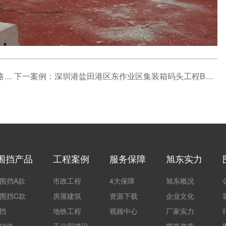
上一案例：深圳路桥集团福田分公司宝安大道与桥和路围挡项目
下一案例：深圳港盐田港区东作业区集装箱码头工程B2款围挡项目
围挡产品
工程案例
服务保障
旭东实力
围挡A款
市政工程
4大保障
旭东概况
围挡C款
房屋建筑
资源下载
企业文化
围挡
地铁工程
视频中心
厂家实力
础块
工业园建设
荣誉资质