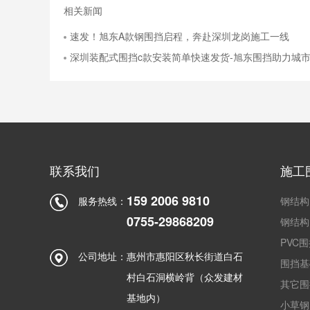
相关新闻
速发！旭东A款钢围挡启程，奔赴深圳龙岗施工一线
深圳装配式围挡c款安装简单快速发货-旭东围挡助力城
联系我们
施工
159 2006 9810
服务热线：
钢结构
0755-29868209
钢结构
PVC
公司地址：
惠州市惠阳区秋长街道白石
围挡基
村白石洞横岭背（众发建材
其它围
基地内）
小草钢