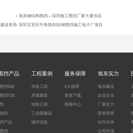
旭东钢结构围挡—深圳施工围挡厂家大量供应
市建设更美好
深圳宝安区牛角路A3款钢围挡施工电子厂项目
围挡产品
工程案例
服务保障
旭东实力
围挡A款
市政工程
4大保障
旭东概况
围挡C款
房屋建筑
资源下载
企业文化
围挡
地铁工程
视频中心
厂家实力
础块
工业园建设
荣誉资质
挡产品
城市旧改
合作伙伴
围挡
公司环境