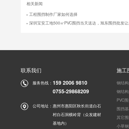
相关新闻
工程围挡制作厂家如何选择
深圳宝安工地500㎡PVC围挡当天送达，旭东围挡批发
联系我们
施工
159 2006 9810
服务热线：
钢结构
0755-29868209
钢结构
PVC
公司地址：
惠州市惠阳区秋长街道白石
围挡基
村白石洞横岭背（众发建材
其它围
基地内）
小草钢