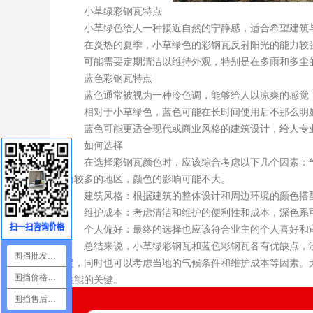
小草绿彩钢瓦特点
小草绿色给人一种接近自然的宁静感，适合希望建筑与
在炎热的夏季，小草绿色的彩钢瓦反射阳光的能力较强
可能需要定期清洁以维持外观，特别是在多雨和多尘
蓝色彩钢瓦特点
蓝色通常被视为一种冷色调，能够给人以凉爽的感觉，
相对于小草绿色，蓝色可能在长时间使用后不那么明显
蓝色可能更适合现代或商业风格的建筑设计，给人专
如何选择
在选择彩钢瓦颜色时，应该综合考虑以下几个因素：气
雨较多的地区，颜色的影响可能不大。
建筑风格：根据建筑的整体设计和周边环境的颜色搭配
维护成本：考虑清洁和维护的便利性和成本，深色系
个人偏好：最终的选择也应该符合业主的个人喜好和
总结来说，小草绿彩钢瓦和蓝色彩钢瓦各有优缺点，没
围挡批发咨询
定，同时也可以考虑当地的气候条件和维护成本等因素。
性能的关键。
围挡价格咨询
围挡售后咨询