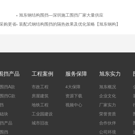
旭东钢结构围挡—深圳施工围挡厂家大量供应
让采购更省心！
装配式钢结构围挡的隔热效果及优化策略【旭东钢构】
围挡产品
工程案例
服务保障
旭东实力
围挡A款
市政工程
4大保障
旭东概况
围挡C款
房屋建筑
资源下载
企业文化
围挡
地铁工程
视频中心
厂家实力
础块
工业园建设
荣誉资质
挡产品
城市旧改
合作伙伴
围挡
公司环境