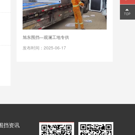
159
2006
旭东围挡—观澜工地专供
9810
发布时间：2025-06-17
围挡资讯